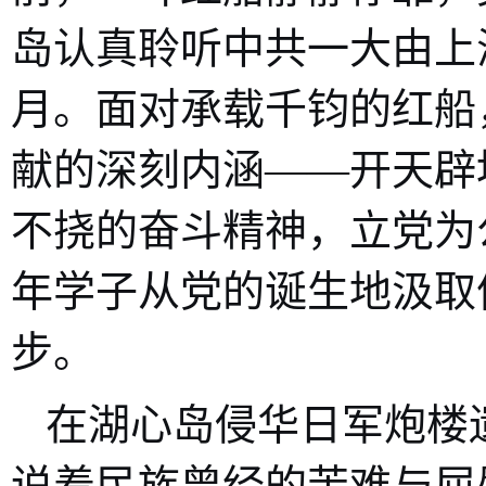
岛认真聆听中共一大由上
月。面对承载千钧的红船
献的深刻内涵——开天辟
不挠的奋斗精神，立党为
年学子从党的诞生地汲取
步。
在湖心岛侵华日军炮楼
说着民族曾经的苦难与屈