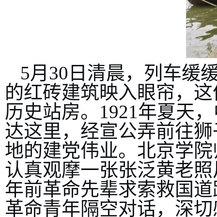
5月30日
清晨
，列车缓
的红砖建筑映入眼帘
，
这
历史站房。1921年夏
达这里，经宣公弄前往狮
地的建党伟业。
北京学院
认真观摩一张张泛黄老照
年前革命先辈求索救国道
革命青年隔空对话，深切