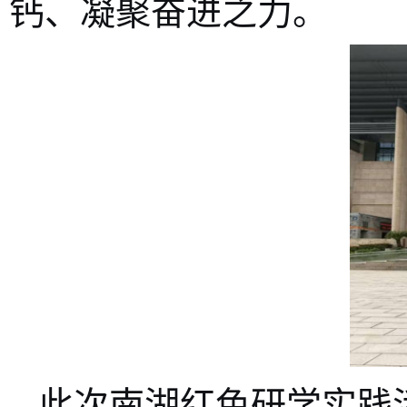
钙、凝聚奋进之力。
此次南湖红色研学实践